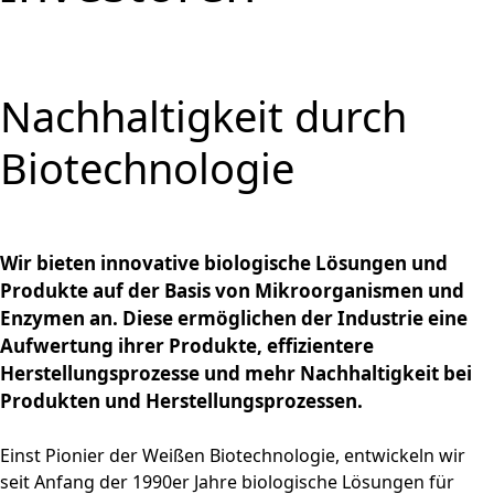
und
PRODUKTE & SERVICES
Aktie
bewerben
Nachhaltigkeitsberichterstatt
Strategie
BRAINBiocatalysts
CORPORATE
Konzernstruktur
Zurück zu:
Investoren
Enzyme,
Offene Stellen in der
Download
Hauptversammlung
STANDORTE
Finanzkennzahlen
Kontakt
GOVERNANCE
Submenü öffnen:
Mikroorganismen &
Unternehmensgruppe
Menü schließen
Nachhaltigkeitsbericht & ESG-
Produktion,
Segmente
FAQ
MÄRKTE
Leitung & Kontrolle
FINANZPUBLIKATIONEN &
Menü schließen
Inhaltsstoffe
Factsheet
Menü schließen
Veredelung & Vertrieb
Zurück zu:
Investoren
Nachhaltigkeit durch
Informationsanforderung
FINANZKALENDER
Life Science & Pharma
Vorstand
Menü schließen
Forschung und
Menü schließen
Forschung und
Finanz- und
Lebensmittel &
Aufsichtsrat
Entwicklung
HAUPTVERSAMMLUNG
Biotechnologie
Entwicklung
Unternehmensmitteilungen
Getränke
Erklärung zur
Menü schließen
Fermentationen
Hauptversammlung
Finanzberichte
Umwelt
Unternehmensführung
Menü schließen
2026
Menü schließen
Präsentationen & Videos
Entsprechenserklärung
Archiv
2025
Menü schließen
Finanzkalender
Wir bieten innovative biologische Lösungen und
Vergütung
Produkte auf der Basis von Mikroorganismen und
Investoren-Events
Enzymen an. Diese ermöglichen der Industrie eine
Unternehmenssatzung
Kapitalmarkttag
Aufwertung ihrer Produkte, effizientere
und Geschäftsordnung
Glossar
Herstellungsprozesse und mehr Nachhaltigkeit bei
des Aufsichtsrats
Menü schließen
Menü schließen
Produkten und Herstellungsprozessen.
Einst Pionier der Weißen Biotechnologie, entwickeln wir
seit Anfang der 1990er Jahre biologische Lösungen für