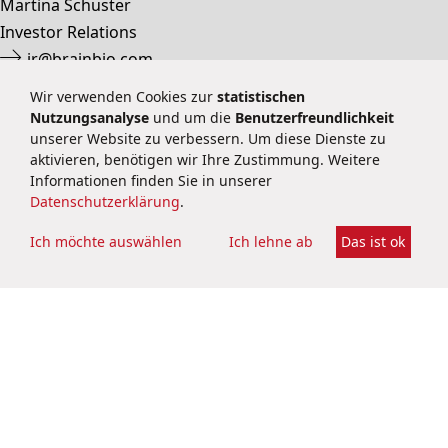
Martina Schuster
Investor Relations
ir@brainbio.com
+49 6251 9331 69
Wir verwenden Cookies zur
statistischen
Nutzungsanalyse
und um die
Benutzerfreundlichkeit
unserer Website zu verbessern. Um diese Dienste zu
aktivieren, benötigen wir Ihre Zustimmung. Weitere
Datenschutzerklärung
Informationen finden Sie in unserer
Impressum
Datenschutzerklärung
.
Kontakt
Rechtliches
Ich möchte auswählen
Ich lehne ab
Das ist ok
Cookie-Settings
Soziale Netzwerke
BRAIN Biotech AG
Darmstädter Straße 34 – 36
64673 Zwingenberg
Deutschland
public@brain-biotech.com
Tel.:
+49 62 51 9331-0
Fax:
+49 62 51 9331-11