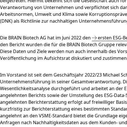
beigetreten. Hiermit bekennt sich die Gesellschaft auch for
Verantwortung von Unternehmen und verpflichtet sich dami
Arbeitsnormen, Umwelt und Klima sowie Korruptionsprävent
(DNK) als Richtlinie zur nachhaltigen Unternehmensführun
Die BRAIN Biotech AG hat im Juni 2022 den
ersten ESG-Be
den Bericht wurden die für die BRAIN Biotech Gruppe releva
Diese Daten und Ziele werden nun auch innerhalb des Vo
Veröffentlichung im Aufsichtsrat diskutiert und zustimmend
Im Vorstand ist seit dem Geschäftsjahr 2022/23 Michael Sch
Unternehmensführung in seiner Gesamtverantwortung. Die 
Wesentlichkeitsanalyse durchgeführt und arbeitet an der E
angelehnten Berichts sowie der Umstellung des ESG-Data-
angelehnten Berichterstattung erfolgt auf freiwilliger Basi
kurzfristig zur Berichterstattung eines bestimmten Standard
angelehnt an den VSME-Standard bietet die Grundlage eigen
Anfragen nach Nachhaltigkeitsdaten aus dem Kunden- und 