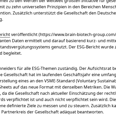
mell zu den Werten der weltweit größten Initiative für gesel
t zu zehn universellen Prinzipien in den Bereichen Mensc
ion. Zusätzlich unterstützt die Gesellschaft den Deutsch
g.
richt
veröffentlicht (https://www.brain-biotech-group.com/
nten Daten ermittelt und darauf basierend kurz- und mittelf
rstandsvergütungssystems genutzt. Der ESG-Bericht wurde
 begleitet.
neiders für alle ESG-Themen zuständig. Der Aufsichtsrat be
Gesellschaft hat im laufenden Geschäftsjahr eine umfang
rstellung eines an den VSME-Standard (Voluntary Sustainabi
Sheets auf das neue Format mit denselben Metriken. Die W
s, da die Gesellschaft nach aktueller Einschätzung der recht
s verpflichtet ist und auch nicht verpflichtet sein wird. Di
e definierte Ziele zu messen und zu steuern. Zusätzlich ka
Partnerkreis der Gesellschaft adäquat beantworten.