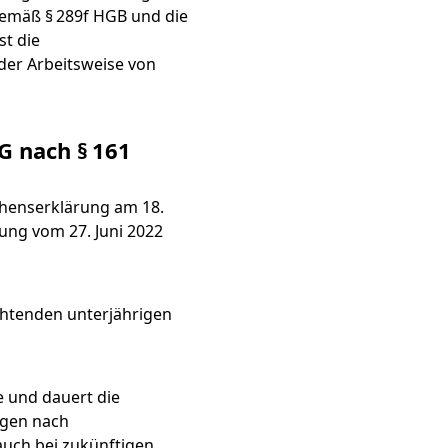
gemäß § 289f HGB und die
t die
der Arbeitsweise von
icht & ESG-
en
G nach § 161
G
chenserklärung am 18.
025
ng vom 27. Juni 2022
chtenden unterjährigen
nd
 und dauert die
agen nach
auch bei zukünftigen