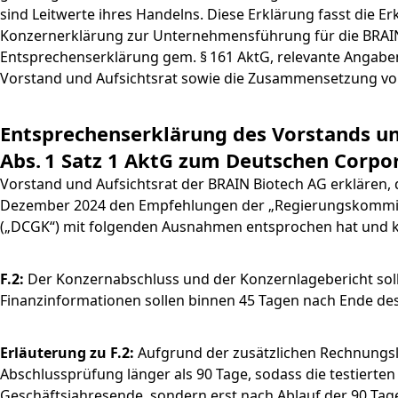
sind Leitwerte ihres Handelns. Diese Erklärung fasst die
Konzernerklärung zur Unternehmensführung für die BRAI
Entsprechenserklärung gem. § 161 AktG, relevante Angab
Vorstand und Aufsichtsrat sowie die Zusammensetzung vo
Entsprechenserklärung des Vorstands un
Abs. 1 Satz 1 AktG zum Deutschen Corp
Vorstand und Aufsichtsrat der BRAIN Biotech AG erklären, 
Dezember 2024 den Empfehlungen der „Regierungskommiss
(„DCGK“) mit folgenden Ausnahmen entsprochen hat und k
F.2:
Der Konzernabschluss und der Konzernlagebericht soll
Finanzinformationen sollen binnen 45 Tagen nach Ende des 
Erläuterung zu F.2:
Aufgrund der zusätzlichen Rechnungsl
Abschlussprüfung länger als 90 Tage, sodass die testierte
Geschäftsjahresende, sondern erst nach Ablauf der 90 Tage