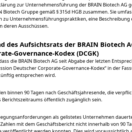
Pipeline
Inhaltsstoffe
Segmente
FINANZPUBLIKATIONEN &
 Erklärung zur Unternehmensführung der BRAIN Biotech AG 
Hauptversammlung
FINANZKALENDER
N Biotech Gruppe gemäß § 315d HGB zusammen. Sie umfass
MÄRKTE
Submenü öffnen:
Produktion, Veredelung & Vertrieb
Vorstand
Download
Menü schließen
Unternehmensgeschichte
en zu Unternehmensführungspraktiken, eine Beschreibung 
Forschung und Entwicklung
Nachhaltigkeitsber
FAQ
n deren Ausschüssen.
Factsheet
Finanz- und
Forschung und Entwicklung
Aufsichtsrat
Life Science & Pharma
BRAINBiocatalysts
Fermentationen
Unternehmensmitteilung
HAUPTVERSAMMLUNG
Menü schließen
Menü schließen
Informationsanforderung
d des Aufsichtsrats der BRAIN Biotech A
ERKLÄRUNG ZUR
Lebensmittel & Getränke
Menü schließen
Kontakt
Finanzberichte
UNTERNEHMENSFÜHRUN
orate-Governance-Kodex (DCGK)
Hauptversammlung 2026
Menü schließen
dass die BRAIN Biotech AG seit Abgabe der letzten Entspre
Umwelt
Menü schließen
Präsentationen & Videos
Entsprechenserklärung 2
ion Deutscher Corporate-Governance-Kodex“ in der Fassu
Archiv
Menü schließen
ünftig entsprechen wird.
Menü schließen
Finanzkalender
Vergütung
en binnen 90 Tagen nach Geschäftsjahresende, die verpfli
Investoren-Events
Unternehmenssatzung u
Berichtszeitraums öffentlich zugänglich sein.
Geschäftsordnung des
Aufsichtsrats
Kapitalmarkttag
egungsanforderungen als gelistetes Unternehmen dauerte
n Zahlen mit dem Geschäftsbericht nicht innerhalb von 90 T
Menü schließen
Glossar
 veröffentlicht werden konnten. Dies wird voraussichtlich 