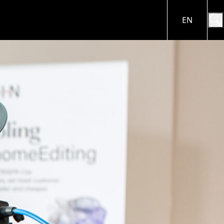
EN
 & MEDIEN
KARRIERE
emitteilungen
Arbeiten in der BRAIN
n Blick
Biotech Gruppe
inen Blick
entationen &
os
Für Standorte
INEN
bewerben
sekontakt
Offene Stellen in der
tung
 &
 schließen
Unternehmensgruppe
E
rung
Menü schließen
ichterstattung