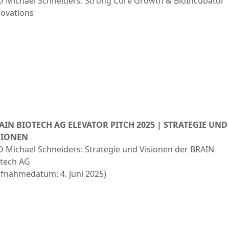
O Michael Schneiders: Strong Core Growth & BioIncubator
novations
AIN BIOTECH AG ELEVATOR PITCH 2025 | STRATEGIE UND
SIONEN
 Michael Schneiders: Strategie und Visionen der BRAIN
otech AG
fnahmedatum: 4. Juni 2025)