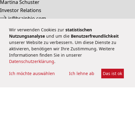
Martina Schuster
Investor Relations
ir@brainbio.com
+49 6251 9331 69
Wir verwenden Cookies zur
statistischen
Nutzungsanalyse
und um die
Benutzerfreundlichkeit
unserer Website zu verbessern. Um diese Dienste zu
aktivieren, benötigen wir Ihre Zustimmung. Weitere
Datenschutzerklärung
Informationen finden Sie in unserer
Impressum
Datenschutzerklärung
.
Kontakt
Rechtliches
Ich möchte auswählen
Ich lehne ab
Das ist ok
Cookie-Settings
Soziale Netzwerke
BRAIN Biotech AG
Darmstädter Straße 34 – 36
64673 Zwingenberg
Deutschland
public@brain-biotech.com
Tel.:
+49 62 51 9331-0
Fax:
+49 62 51 9331-11