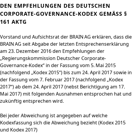
und
PRODUKTE & SERVICES
bewerben
Nachhaltigkeitsberichterstatt
Strategie
BRAINBiocatalysts
DEN EMPFEHLUNGEN DES DEUTSCHEN
Konzernstruktur
Aktie
Enzyme,
Offene Stellen in der
Download
STANDORTE
Finanzkennzahlen
Kontakt
CORPORATE GOVERNANCE
CORPORATE-GOVERNANCE-KODEX GEMÄSS § 1
Zurück zu:
Investoren
Mikroorganismen &
Unternehmensgruppe
Menü schließen
Nachhaltigkeitsbericht & ESG-
Hauptversammlung
Produktion,
Segmente
MÄRKTE
Leitung & Kontrolle
Submenü öffnen:
61 AKTG
Menü schließen
Inhaltsstoffe
Factsheet
Menü schließen
Veredelung & Vertrieb
FAQ
FINANZPUBLIKATIONEN &
Life Science & Pharma
Vorstand
Menü schließen
Forschung und
Zurück zu:
Investoren
Forschung und
Informationsanforderung
FINANZKALENDER
Vorstand und Aufsichtsrat der BRAIN AG erklären, dass die
Lebensmittel &
Aufsichtsrat
Entwicklung
Menü schließen
Entwicklung
BRAIN AG seit Abgabe der letzten Entsprechenserklärung
Finanz- und
Getränke
Erklärung zur
HAUPTVERSAMMLUNG
Menü schließen
Fermentationen
am 23. Dezember 2016 den Empfehlungen der
Unternehmensmitteilungen
Umwelt
Unternehmensführung
Menü schließen
Hauptversammlung
„Regierungskommission Deutscher Corporate-
Menü schließen
Finanzberichte
ENTSPRECHENSERKLÄRUNG
2026
Governance-Kodex“ in der Fassung vom 5. Mai 2015
Präsentationen & Videos
2025
Archiv
(nachfolgend „Kodex 2015“) bis zum 24. April 2017 sowie in
Menü schließen
Finanzkalender
Vergütung
der Fassung vom 7. Februar 2017 (nachfolgend „Kodex
Investoren-Events
2017“) ab dem 24. April 2017 (nebst Berichtigung am 17.
Unternehmenssatzung und
Mai 2017) mit folgenden Ausnahmen entsprochen hat und
Geschäftsordnung des
Kapitalmarkttag
zukünftig entsprechen wird.
Aufsichtsrats
Glossar
Menü schließen
Menü schließen
Bei jeder Abweichung ist angegeben auf welche
Kodexfassung sich die Abweichung bezieht (Kodex 2015
und Kodex 2017)