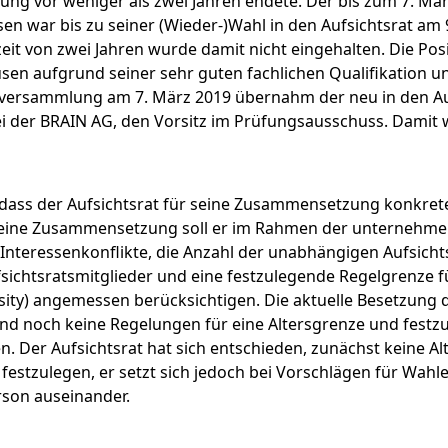
llung vor weniger als zwei Jahren endete. Der bis zum 7. M
n war bis zu seiner (Wieder-)Wahl in den Aufsichtsrat am 
it von zwei Jahren wurde damit nicht eingehalten. Die Pos
sen aufgrund seiner sehr guten fachlichen Qualifikation 
ersammlung am 7. März 2019 übernahm der neu in den Auf
ei der BRAIN AG, den Vorsitz im Prüfungsausschuss. Damit
dass der Aufsichtsrat für seine Zusammensetzung konkrete
seine Zusammensetzung soll er im Rahmen der unternehmen
 Interessenkonflikte, die Anzahl der unabhängigen Aufsicht
sichtsratsmitglieder und eine festzulegende Regelgrenze f
rsity) angemessen berücksichtigen. Die aktuelle Besetzung 
 sind noch keine Regelungen für eine Altersgrenze und fest
. Der Aufsichtsrat hat sich entschieden, zunächst keine A
festzulegen, er setzt sich jedoch bei Vorschlägen für Wahl
rson auseinander.