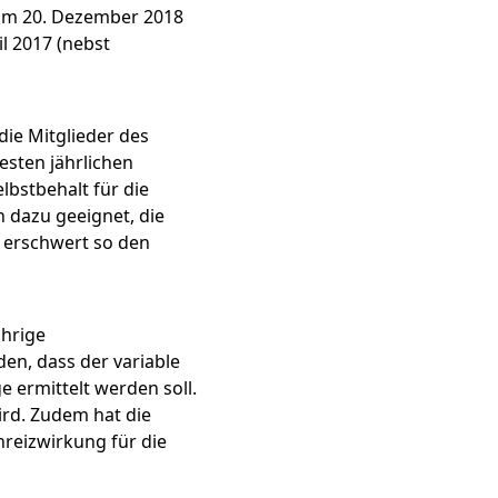
 am 20. Dezember 2018
l 2017 (nebst
icht & ESG-
en
die Mitglieder des
esten jährlichen
lbstbehalt für die
h dazu geeignet, die
d erschwert so den
G 2025
ährige
en, dass der variable
nd
 ermittelt werden soll.
ird. Zudem hat die
nreizwirkung für die