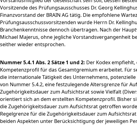
Vorstandsmitglied der Gesellschaft sein soll, dessen Beste
Vorsitzende des Prüfungsausschusses Dr. Georg Kellinghuse
Finanzvorstand der BRAIN AG tätig. Die empfohlene Warteze
Prüfungsausschussvorsitzenden wurde Herrn Dr. Kellinghu
Branchenkenntnisse dennoch übertragen. Nach der Hauptv
Michael Majerus, ohne jegliche Vorstandsvergangenheit b
seither wieder entsprochen.
Nummer 5.4.1 Abs. 2 Sätze 1 und 2:
Der Kodex empfiehlt, 
Kompetenzprofil für das Gesamtgremium erarbeitet. Für 
die internationale Tätigkeit des Unternehmens, potenzielle
von Nummer 5.4.2, eine festzulegende Altersgrenze für Auf
Zugehörigkeitsdauer zum Aufsichtsrat sowie Vielfalt (Dive
orientiert sich an dem erstellten Kompetenzprofil. Bisher
die Zugehörigkeitsdauer zum Aufsichtsrat getroffen worden
Regelgrenze für die Zugehörigkeitsdauer zum Aufsichtsrat 
beiden Aspekten unter Berücksichtigung der jeweiligen Pe