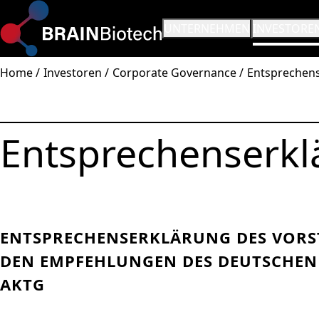
SUBMENÜ ÖFFNEN:
UNTERNEHMEN
SUBMENÜ Ö
INVESTORE
Home
Investoren
Corporate Governance
Entsprechen
Entsprechenserkl
ENTSPRECHENSERKLÄRUNG DES VORST
DEN EMPFEHLUNGEN DES DEUTSCHEN 
KTG