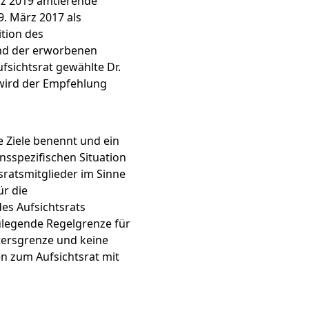
ärz 2019 amtierende
9. März 2017 als
ition des
und der erworbenen
sichtsrat gewählte Dr.
 wird der Empfehlung
 Ziele benennt und ein
sspezifischen Situation
sratsmitglieder im Sinne
ür die
des Aufsichtsrats
zulegende Regelgrenze für
ltersgrenze und keine
en zum Aufsichtsrat mit