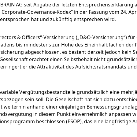
Pipeline
Inhaltsstoffe
Segmente
FINANZPUBLIKATIONEN &
e BRAIN AG seit Abgabe der letzten Entsprechenserklärung
Hauptversammlung
FINANZKALENDER
orporate-Governance-Kodex“ in der Fassung vom 24. Apri
MÄRKTE
Submenü öffnen:
Produktion, Veredelung & Vertrieb
Vorstand
Download
Menü schließen
Unternehmensgeschichte
entsprochen hat und zukünftig entsprechen wird.
Forschung und Entwicklung
Nachhaltigkeitsber
FAQ
Factsheet
Finanz- und
Forschung und Entwicklung
Aufsichtsrat
Life Science & Pharma
BRAINBiocatalysts
Fermentationen
Unternehmensmitteilung
irectors & Officers“-Versicherung („D&O-Versicherung“) für 
HAUPTVERSAMMLUNG
Menü schließen
Menü schließen
Informationsanforderung
hadens bis mindestens zur Höhe des Eineinhalbfachen der f
Erklärung zur
Lebensmittel & Getränke
Menü schließen
Kontakt
icherung abgeschlossen, es besteht derzeit jedoch kein Se
Finanzberichte
Unternehmensführung
Hauptversammlung 2026
Menü schließen
Gesellschaft erachtet einen Selbstbehalt nicht grundsätzlic
Umwelt
Menü schließen
 verringert er die Attraktivität des Aufsichtsratsmandats un
Präsentationen & Videos
ENTSPRECHENSERKLÄRUN
Archiv
Menü schließen
Menü schließen
Finanzkalender
Vergütung
 variable Vergütungsbestandteile grundsätzlich eine mehrj
zogen sein soll. Die Gesellschaft hat sich dazu entschied
Investoren-Events
Unternehmenssatzung u
t weiterhin anhand einer einjährigen Bemessungsgrundlage
Geschäftsordnung des
standsvergütung in diesem Punkt einvernehmlich anpassen w
Aufsichtsrats
Kapitalmarkttag
ptionsprogramm beschlossen (ESOP), das eine langfristige A
Menü schließen
Glossar