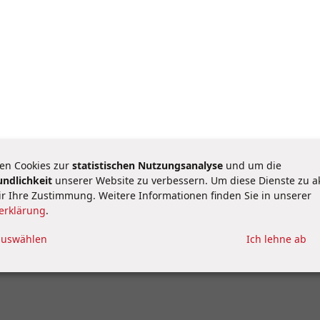
en Cookies zur
statistischen Nutzungsanalyse
und um die
undlichkeit
unserer Website zu verbessern. Um diese Dienste zu ak
eröffentlicht und wird unterjährig nicht aktualisiert.
r Ihre Zustimmung. Weitere Informationen finden Sie in unserer
erklärung
.
ärung
Rechtliches
auswählen
Ich lehne ab
Cookie-Settings