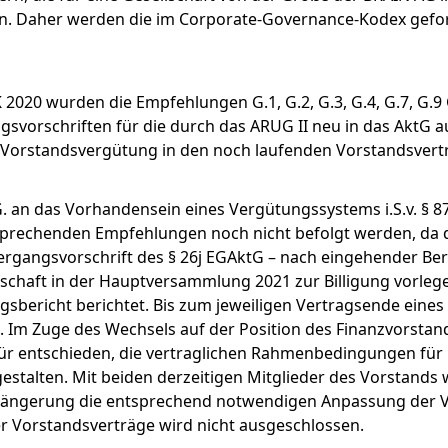
en. Daher werden die im Corporate-Governance-Kodex gefor
 2020 wurden die Empfehlungen G.1, G.2, G.3, G.4, G.7, G.9
angsvorschriften für die durch das ARUG II neu in das Ak
 Vorstandsvergütung in den noch laufenden Vorstandsvert
 an das Vorhandensein eines Vergütungssystems i.S.v. § 87
sprechenden Empfehlungen noch nicht befolgt werden, da d
rgangsvorschrift des § 26j EGAktG – nach eingehender Be
schaft in der Hauptversammlung 2021 zur Billigung vorlege
bericht berichtet. Bis zum jeweiligen Vertragsende eines 
 Im Zuge des Wechsels auf der Position des Finanzvorstan
für entschieden, die vertraglichen Rahmenbedingungen für
stalten. Mit beiden derzeitigen Mitglieder des Vorstands 
erlängerung die entsprechend notwendigen Anpassung der 
er Vorstandsverträge wird nicht ausgeschlossen.