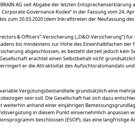
Pipeline
Inhaltsstoffe
Segmente
FINANZPUBLIKATIONEN &
e BRAIN AG seit Abgabe der letzten Entsprechenserklärung
Hauptversammlung
FINANZKALENDER
orporate-Governance-Kodex“ in der Fassung vom 24. Apri
MÄRKTE
Submenü öffnen:
Produktion, Veredelung & Vertrieb
Vorstand
Download
Menü schließen
Unternehmensgeschichte
bis zum 20.03.2020 (dem Inkrafttreten der Neufassung des
Forschung und Entwicklung
Nachhaltigkeitsber
FAQ
Factsheet
Finanz- und
Forschung und Entwicklung
Aufsichtsrat
Life Science & Pharma
BRAINBiocatalysts
Fermentationen
Unternehmensmitteilung
rectors & Officers“-Versicherung („D&O-Versicherung“) für 
HAUPTVERSAMMLUNG
Menü schließen
Menü schließen
Informationsanforderung
hadens bis mindestens zur Höhe des Eineinhalbfachen der f
Erklärung zur
Lebensmittel & Getränke
Menü schließen
Kontakt
icherung abgeschlossen, es besteht derzeit jedoch kein Se
Finanzberichte
Unternehmensführung
Hauptversammlung 2026
Menü schließen
Gesellschaft erachtet einen Selbstbehalt nicht grundsätzlic
Umwelt
Menü schließen
 verringert er die Attraktivität des Aufsichtsratsmandats un
Präsentationen & Videos
ENTSPRECHENSERKLÄRUN
Archiv
Menü schließen
Menü schließen
Finanzkalender
Vergütung
variable Vergütungsbestandteile grundsätzlich eine mehrj
zogen sein soll. Die Gesellschaft hat sich dazu entschied
Investoren-Events
Unternehmenssatzung u
t weiterhin anhand einer einjährigen Bemessungsgrundlage
Geschäftsordnung des
standsvergütung in diesem Punkt einvernehmlich anpassen w
Aufsichtsrats
Kapitalmarkttag
ptionsprogramm beschlossen (ESOP), das eine langfristige A
Menü schließen
Glossar