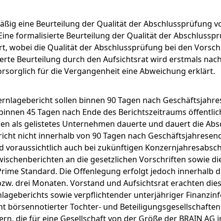
ßig eine Beurteilung der Qualität der Abschlussprüfung 
ine formalisierte Beurteilung der Qualität der Abschlussp
t, wobei die Qualität der Abschlussprüfung bei den Vorsch
sierte Beurteilung durch den Aufsichtsrat wird erstmals na
orsorglich für die Vergangenheit eine Abweichung erklärt.
nlagebericht sollen binnen 90 Tagen nach Geschäftsjahre
binnen 45 Tagen nach Ende des Berichtszeitraums öffentlich
 als gelistetes Unternehmen dauerte und dauert die Absc
richt nicht innerhalb von 90 Tagen nach Geschäftsjahresen
d voraussichtlich auch bei zukünftigen Konzernjahresabschl
Zwischenberichten an die gesetzlichen Vorschriften sowie d
ime Standard. Die Offenlegung erfolgt jedoch innerhalb d
zw. drei Monaten. Vorstand und Aufsichtsrat erachten die
ageberichts sowie verpflichtender unterjähriger Finanzin
ht börsennotierter Tochter- und Beteiligungsgesellschaften
dern, die für eine Gesellschaft von der Größe der BRAIN A