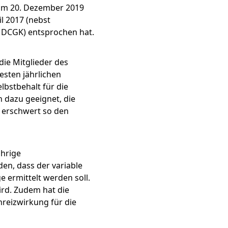
 am 20. Dezember 2019
l 2017 (nebst
 DCGK) entsprochen hat.
icht & ESG-
en
die Mitglieder des
esten jährlichen
lbstbehalt für die
h dazu geeignet, die
d erschwert so den
G 2025
ährige
en, dass der variable
nd
 ermittelt werden soll.
ird. Zudem hat die
nreizwirkung für die