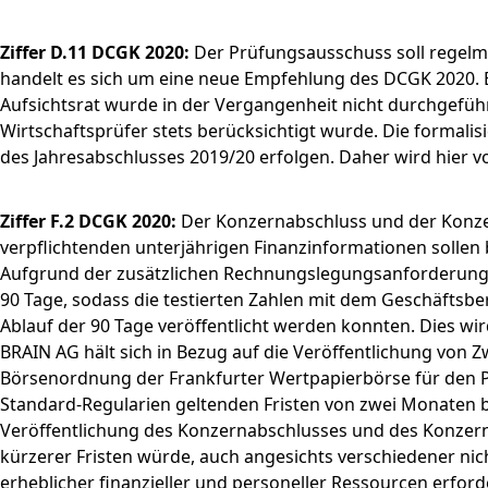
Ziffer D.11 DCGK 2020:
Der Prüfungsausschuss soll regelmä
handelt es sich um eine neue Empfehlung des DCGK 2020. E
Aufsichtsrat wurde in der Vergangenheit nicht durchgeführ
Wirtschaftsprüfer stets berücksichtigt wurde. Die formali
des Jahresabschlusses 2019/20 erfolgen. Daher wird hier v
Ziffer F.2 DCGK 2020:
Der Konzernabschluss und der Konzer
verpflichtenden unterjährigen Finanzinformationen sollen 
Aufgrund der zusätzlichen Rechnungslegungsanforderungen
90 Tage, sodass die testierten Zahlen mit dem Geschäftsbe
Ablauf der 90 Tage veröffentlicht werden konnten. Dies wir
BRAIN AG hält sich in Bezug auf die Veröffentlichung von 
Börsenordnung der Frankfurter Wertpapierbörse für den Pr
Standard-Regularien geltenden Fristen von zwei Monaten b
Veröffentlichung des Konzernabschlusses und des Konzernl
kürzerer Fristen würde, auch angesichts verschiedener nic
erheblicher finanzieller und personeller Ressourcen erfor