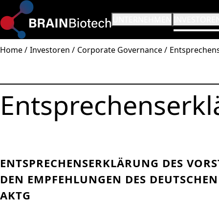
SUBMENÜ ÖFFNEN:
UNTERNEHMEN
SUBMENÜ Ö
INVESTORE
Home
Investoren
Corporate Governance
Entsprechen
Entsprechenserkl
ENTSPRECHENSERKLÄRUNG DES VORST
DEN EMPFEHLUNGEN DES DEUTSCHEN 
KTG