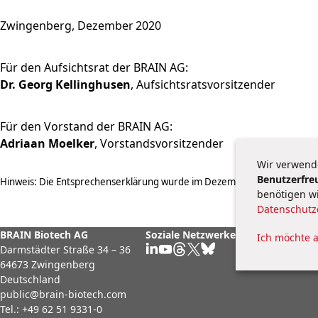
Zwingenberg, Dezember 2020
Für den Aufsichtsrat der BRAIN AG:
Dr. Georg Kellinghusen
, Aufsichtsratsvorsitzender
Für den Vorstand der BRAIN AG:
Adriaan Moelker
, Vorstandsvorsitzender
Wir verwend
Benutzerfre
Hinweis: Die Entsprechenserklärung wurde im Dezember 2020 im Internet v
benötigen wi
Datenschutz
BRAIN Biotech AG
Soziale Netzwerke
Datenschutzerkl
Ich möchte 
Darmstädter Straße 34 – 36
Impressum
64673 Zwingenberg
Kontakt
Deutschland
public@brain-biotech.com
Tel.:
+49 62 51 9331-0