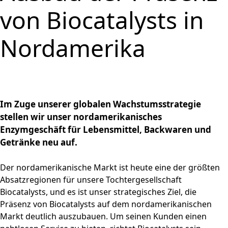
und
PRODUKTE & SERVICES
Aktie
bewerben
Nachhaltigkeitsberichterstatt
Strategie
BRAINBiocatalysts
CORPORATE
von Biocatalysts in
Konzernstruktur
Zurück zu:
Investoren
Enzyme,
Offene Stellen in der
Download
Hauptversammlung
STANDORTE
Finanzkennzahlen
Kontakt
GOVERNANCE
Submenü öffnen:
Mikroorganismen &
Unternehmensgruppe
Menü schließen
Nachhaltigkeitsbericht & ESG-
Produktion,
Segmente
FAQ
MÄRKTE
Leitung & Kontrolle
FINANZPUBLIKATIONEN &
Nordamerika
Menü schließen
Inhaltsstoffe
Factsheet
Menü schließen
Veredelung & Vertrieb
Zurück zu:
Investoren
Informationsanforderung
FINANZKALENDER
Life Science & Pharma
Vorstand
Menü schließen
Forschung und
Menü schließen
Forschung und
Finanz- und
Lebensmittel &
Aufsichtsrat
Entwicklung
HAUPTVERSAMMLUNG
Entwicklung
Unternehmensmitteilungen
Getränke
Erklärung zur
Menü schließen
Fermentationen
Hauptversammlung
Finanzberichte
Umwelt
Unternehmensführung
Menü schließen
2026
Menü schließen
Im Zuge unserer globalen Wachstumsstrategie
Präsentationen & Videos
Entsprechenserklärung
Archiv
stellen wir unser nordamerikanisches
2025
Menü schließen
Finanzkalender
Enzymgeschäft für Lebensmittel, Backwaren und
Vergütung
Investoren-Events
Getränke neu auf.
Unternehmenssatzung
Kapitalmarkttag
und Geschäftsordnung
Glossar
Der nordamerikanische Markt ist heute eine der größten
des Aufsichtsrats
Menü schließen
Absatzregionen für unsere Tochtergesellschaft
Menü schließen
Biocatalysts, und es ist unser strategisches Ziel, die
Präsenz von Biocatalysts auf dem nordamerikanischen
Markt deutlich auszubauen. Um seinen Kunden einen