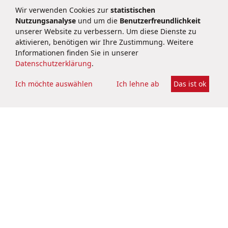
großtechnische Gefriertrocknungsanlage
Wir verwenden Cookies zur
statistischen
Nutzungsanalyse
und um die
Benutzerfreundlichkeit
unserer Website zu verbessern. Um diese Dienste zu
Biocatalysts Ltd hat sein Produktionsportfolio an seinem
aktivieren, benötigen wir Ihre Zustimmung. Weitere
Standort in Cardiff durch den Bau einer großtechnischen
Informationen finden Sie in unserer
Gefriertrocknungsanlage erweitert.
Datenschutzerklärung
.
Ich möchte auswählen
Ich lehne ab
Das ist ok
Mehr erfahren
Datenschutzerklärung
Impressum
Kontakt
Rechtliches
Cookie-Settings
Soziale Netzwerke
BRAIN Biotech AG
Darmstädter Straße 34 – 36
64673 Zwingenberg
Deutschland
public@brain-biotech.com