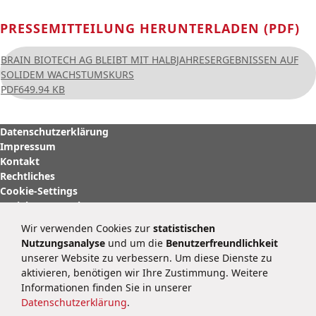
PRESSEMITTEILUNG HERUNTERLADEN (PDF)
BRAIN BIOTECH AG BLEIBT MIT HALBJAHRESERGEBNISSEN AUF
SOLIDEM WACHSTUMSKURS
PDF
649.94 KB
Datenschutzerklärung
Impressum
Kontakt
Rechtliches
Cookie-Settings
Soziale Netzwerke
Wir verwenden Cookies zur
statistischen
BRAIN Biotech AG
Nutzungsanalyse
und um die
Benutzerfreundlichkeit
Darmstädter Straße 34 – 36
unserer Website zu verbessern. Um diese Dienste zu
64673 Zwingenberg
aktivieren, benötigen wir Ihre Zustimmung. Weitere
Deutschland
Informationen finden Sie in unserer
public@brain-biotech.com
Datenschutzerklärung
.
Tel.:
+49 62 51 9331-0