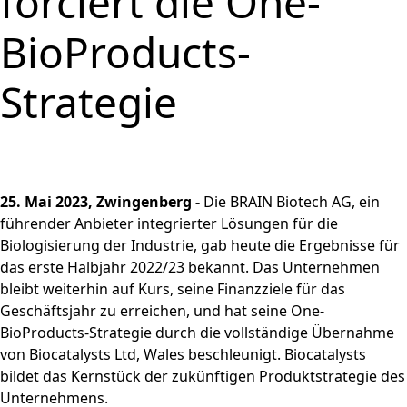
forciert die One-
und
PRODUKTE & SERVICES
Aktie
bewerben
Nachhaltigkeitsberichterstatt
Strategie
BRAINBiocatalysts
CORPORATE
Konzernstruktur
Zurück zu:
Investoren
Enzyme,
Offene Stellen in der
Download
Hauptversammlung
BioProducts-
STANDORTE
Finanzkennzahlen
Kontakt
GOVERNANCE
Submenü öffnen:
Mikroorganismen &
Unternehmensgruppe
Menü schließen
Nachhaltigkeitsbericht & ESG-
Produktion,
Segmente
FAQ
MÄRKTE
Leitung & Kontrolle
FINANZPUBLIKATIONEN &
Menü schließen
Inhaltsstoffe
Factsheet
Menü schließen
Veredelung & Vertrieb
Zurück zu:
Investoren
Strategie
Informationsanforderung
FINANZKALENDER
Life Science & Pharma
Vorstand
Menü schließen
Forschung und
Menü schließen
Forschung und
Finanz- und
Lebensmittel &
Aufsichtsrat
Entwicklung
HAUPTVERSAMMLUNG
Entwicklung
Unternehmensmitteilungen
Getränke
Erklärung zur
Menü schließen
Fermentationen
Hauptversammlung
Finanzberichte
Umwelt
Unternehmensführung
Menü schließen
2026
Menü schließen
Präsentationen & Videos
Entsprechenserklärung
Archiv
25. Mai 2023, Zwingenberg -
Die BRAIN Biotech AG, ein
2025
Menü schließen
Finanzkalender
führender Anbieter integrierter Lösungen für die
Vergütung
Investoren-Events
Biologisierung der Industrie, gab heute die Ergebnisse für
Unternehmenssatzung
das erste Halbjahr 2022/23 bekannt. Das Unternehmen
Kapitalmarkttag
und Geschäftsordnung
bleibt weiterhin auf Kurs, seine Finanzziele für das
Glossar
des Aufsichtsrats
Geschäftsjahr zu erreichen, und hat seine One-
Menü schließen
Menü schließen
BioProducts-Strategie durch die vollständige Übernahme
von Biocatalysts Ltd, Wales beschleunigt. Biocatalysts
bildet das Kernstück der zukünftigen Produktstrategie des
Unternehmens.