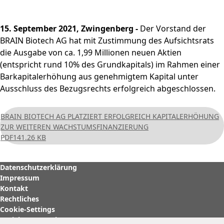
und
PRODUKTE & SERVICES
Aktie
bewerben
Nachhaltigkeitsberichterstatt
Strategie
BRAINBiocatalysts
CORPORATE
Konzernstruktur
Zurück zu:
Investoren
Enzyme,
Offene Stellen in der
Download
Hauptversammlung
STANDORTE
Finanzkennzahlen
Kontakt
GOVERNANCE
Submenü öffnen:
15. September 2021, Zwingenberg -
Der Vorstand der
Mikroorganismen &
Unternehmensgruppe
Menü schließen
Nachhaltigkeitsbericht & ESG-
Produktion,
Segmente
FAQ
MÄRKTE
Leitung & Kontrolle
FINANZPUBLIKATIONEN &
Menü schließen
BRAIN Biotech AG hat mit Zustimmung des Aufsichtsrats
Inhaltsstoffe
Factsheet
Menü schließen
Veredelung & Vertrieb
Zurück zu:
Investoren
Informationsanforderung
FINANZKALENDER
Life Science & Pharma
Vorstand
Menü schließen
die Ausgabe von ca. 1,99 Millionen neuen Aktien
Forschung und
Menü schließen
Forschung und
Finanz- und
Lebensmittel &
Aufsichtsrat
(entspricht rund 10% des Grundkapitals) im Rahmen einer
Entwicklung
HAUPTVERSAMMLUNG
Entwicklung
Unternehmensmitteilungen
Getränke
Barkapitalerhöhung aus genehmigtem Kapital unter
Erklärung zur
Menü schließen
Fermentationen
Hauptversammlung
Ausschluss des Bezugsrechts erfolgreich abgeschlossen.
Finanzberichte
Umwelt
Unternehmensführung
Menü schließen
2026
Menü schließen
Präsentationen & Videos
Entsprechenserklärung
Archiv
BRAIN BIOTECH AG PLATZIERT ERFOLGREICH KAPITALERHÖHUNG
2025
Menü schließen
Finanzkalender
ZUR WEITEREN WACHSTUMSFINANZIERUNG
Vergütung
Investoren-Events
PDF
141.26 KB
Unternehmenssatzung
Kapitalmarkttag
und Geschäftsordnung
Glossar
Datenschutzerklärung
des Aufsichtsrats
Menü schließen
Impressum
Menü schließen
Kontakt
Rechtliches
Cookie-Settings
Soziale Netzwerke