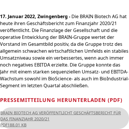
und
PRODUKTE & SERVICES
Aktie
bewerben
Nachhaltigkeitsberichterstatt
Strategie
BRAINBiocatalysts
CORPORATE
Konzernstruktur
Zurück zu:
Investoren
Enzyme,
Offene Stellen in der
Download
Hauptversammlung
STANDORTE
Finanzkennzahlen
Kontakt
GOVERNANCE
Submenü öffnen:
17. Januar 2022, Zwingenberg -
Die BRAIN Biotech AG hat
Mikroorganismen &
Unternehmensgruppe
Menü schließen
Nachhaltigkeitsbericht & ESG-
Produktion,
Segmente
FAQ
MÄRKTE
Leitung & Kontrolle
FINANZPUBLIKATIONEN &
Menü schließen
heute ihren Geschäftsbericht zum Finanzjahr 2020/21
Inhaltsstoffe
Factsheet
Menü schließen
Veredelung & Vertrieb
Zurück zu:
Investoren
Informationsanforderung
FINANZKALENDER
Life Science & Pharma
Vorstand
Menü schließen
veröffentlicht. Die Finanzlage der Gesellschaft und die
Forschung und
Menü schließen
Forschung und
Finanz- und
Lebensmittel &
Aufsichtsrat
operative Entwicklung der BRAIN-Gruppe wertet der
Entwicklung
HAUPTVERSAMMLUNG
Entwicklung
Unternehmensmitteilungen
Getränke
Vorstand im Gesamtbild positiv, da die Gruppe trotz des
Erklärung zur
Menü schließen
Fermentationen
Hauptversammlung
allgemein schwachen wirtschaftlichen Umfelds ein stabiles
Finanzberichte
Umwelt
Unternehmensführung
Menü schließen
2026
Menü schließen
Umsatzniveau sowie ein verbessertes, wenn auch immer
Präsentationen & Videos
Entsprechenserklärung
Archiv
noch negatives EBITDA erzielte. Die Gruppe konnte das
2025
Menü schließen
Finanzkalender
Jahr mit einem starken sequenziellen Umsatz- und EBITDA-
Vergütung
Investoren-Events
Wachstum sowohl im BioScience- als auch im BioIndustrial-
Unternehmenssatzung
Kapitalmarkttag
Segment im letzten Quartal abschließen.
und Geschäftsordnung
Glossar
des Aufsichtsrats
Menü schließen
PRESSEMITTEILUNG HERUNTERLADEN (PDF)
Menü schließen
BRAIN BIOTECH AG VERÖFFENTLICHT GESCHÄFTSBERICHT FÜR
DAS FINANZJAHR 2020/21
PDF
188.01 KB