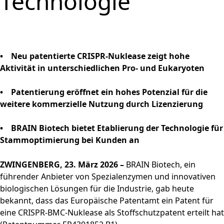
Technologie
und
PRODUKTE & SERVICES
Aktie
bewerben
Nachhaltigkeitsberichterstatt
Strategie
BRAINBiocatalysts
CORPORATE
Konzernstruktur
Zurück zu:
Investoren
Enzyme,
Offene Stellen in der
Download
Hauptversammlung
STANDORTE
Finanzkennzahlen
Kontakt
GOVERNANCE
Submenü öffnen:
Mikroorganismen &
Unternehmensgruppe
Menü schließen
Nachhaltigkeitsbericht & ESG-
Produktion,
Segmente
FAQ
MÄRKTE
Leitung & Kontrolle
FINANZPUBLIKATIONEN &
Menü schließen
Inhaltsstoffe
Factsheet
Menü schließen
Veredelung & Vertrieb
Zurück zu:
Investoren
Informationsanforderung
FINANZKALENDER
Life Science & Pharma
Vorstand
Menü schließen
Forschung und
• Neu patentierte CRISPR-Nuklease zeigt hohe
Menü schließen
Forschung und
Finanz- und
Lebensmittel &
Aufsichtsrat
Entwicklung
Aktivität in unterschiedlichen Pro- und Eukaryoten
HAUPTVERSAMMLUNG
Entwicklung
Unternehmensmitteilungen
Getränke
Erklärung zur
Menü schließen
Fermentationen
Hauptversammlung
Finanzberichte
Umwelt
Unternehmensführung
Menü schließen
• Patentierung eröffnet ein hohes Potenzial für die
2026
Menü schließen
weitere kommerzielle Nutzung durch Lizenzierung
Präsentationen & Videos
Entsprechenserklärung
Archiv
2025
Menü schließen
Finanzkalender
• BRAIN Biotech bietet Etablierung der Technologie für
Vergütung
Investoren-Events
Stammoptimierung bei Kunden an
Unternehmenssatzung
Kapitalmarkttag
und Geschäftsordnung
Glossar
ZWINGENBERG, 23. März 2026 –
BRAIN Biotech, ein
des Aufsichtsrats
Menü schließen
führender Anbieter von Spezialenzymen und innovativen
Menü schließen
biologischen Lösungen für die Industrie, gab heute
bekannt, dass das Europäische Patentamt ein Patent für
eine CRISPR-BMC-Nuklease als Stoffschutzpatent erteilt hat