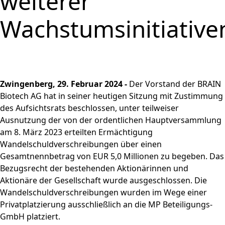
weiterer
und
PRODUKTE & SERVICES
Aktie
bewerben
Nachhaltigkeitsberichterstatt
Strategie
BRAINBiocatalysts
CORPORATE
Konzernstruktur
Zurück zu:
Investoren
Enzyme,
Offene Stellen in der
Download
Hauptversammlung
Wachstumsinitiative
STANDORTE
Finanzkennzahlen
Kontakt
GOVERNANCE
Submenü öffnen:
Mikroorganismen &
Unternehmensgruppe
Menü schließen
Nachhaltigkeitsbericht & ESG-
Produktion,
Segmente
FAQ
MÄRKTE
Leitung & Kontrolle
FINANZPUBLIKATIONEN &
Menü schließen
Inhaltsstoffe
Factsheet
Menü schließen
Veredelung & Vertrieb
Zurück zu:
Investoren
Informationsanforderung
FINANZKALENDER
Life Science & Pharma
Vorstand
Menü schließen
Forschung und
Menü schließen
Forschung und
Finanz- und
Lebensmittel &
Aufsichtsrat
Entwicklung
HAUPTVERSAMMLUNG
Entwicklung
Unternehmensmitteilungen
Getränke
Erklärung zur
Menü schließen
Fermentationen
Hauptversammlung
Zwingenberg, 29. Februar 2024 -
Der Vorstand der BRAIN
Finanzberichte
Umwelt
Unternehmensführung
Menü schließen
2026
Biotech AG hat in seiner heutigen Sitzung mit Zustimmung
Menü schließen
Präsentationen & Videos
Entsprechenserklärung
des Aufsichtsrats beschlossen, unter teilweiser
Archiv
2025
Menü schließen
Finanzkalender
Ausnutzung der von der ordentlichen Hauptversammlung
am 8. März 2023 erteilten Ermächtigung
Vergütung
Investoren-Events
Wandelschuldverschreibungen über einen
Unternehmenssatzung
Kapitalmarkttag
Gesamtnennbetrag von EUR 5,0 Millionen zu begeben. Das
und Geschäftsordnung
Glossar
Bezugsrecht der bestehenden Aktionärinnen und
des Aufsichtsrats
Menü schließen
Aktionäre der Gesellschaft wurde ausgeschlossen. Die
Menü schließen
Wandelschuldverschreibungen wurden im Wege einer
Privatplatzierung ausschließlich an die MP Beteiligungs-
GmbH platziert.