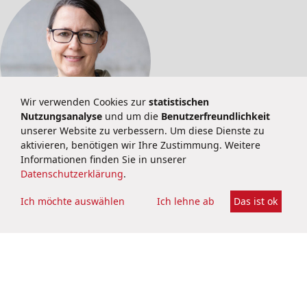
Wir verwenden Cookies zur
statistischen
Nutzungsanalyse
und um die
Benutzerfreundlichkeit
unserer Website zu verbessern. Um diese Dienste zu
aktivieren, benötigen wir Ihre Zustimmung. Weitere
PUBLIC RELATIONS
Informationen finden Sie in unserer
Datenschutzerklärung
.
Dr. Stephanie Konle
PR & Corporate Communications
Ich möchte auswählen
Ich lehne ab
Das ist ok
pr@brainbio.com
+49 6251 9331 70
Datenschutzerklärung
Impressum