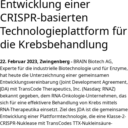
Entwicklung einer
und
PRODUKTE & SERVICES
Aktie
bewerben
Nachhaltigkeitsberichterstatt
Strategie
BRAINBiocatalysts
CORPORATE
Konzernstruktur
Zurück zu:
Investoren
Enzyme,
Offene Stellen in der
Download
Hauptversammlung
STANDORTE
Finanzkennzahlen
Kontakt
GOVERNANCE
CRISPR-basierten
Submenü öffnen:
Mikroorganismen &
Unternehmensgruppe
Menü schließen
Nachhaltigkeitsbericht & ESG-
Produktion,
Segmente
FAQ
MÄRKTE
Leitung & Kontrolle
FINANZPUBLIKATIONEN &
Menü schließen
Inhaltsstoffe
Factsheet
Menü schließen
Veredelung & Vertrieb
Zurück zu:
Investoren
Technologieplattform für
Informationsanforderung
FINANZKALENDER
Life Science & Pharma
Vorstand
Menü schließen
Forschung und
Menü schließen
Forschung und
Finanz- und
Lebensmittel &
Aufsichtsrat
Entwicklung
HAUPTVERSAMMLUNG
die Krebsbehandlung
Entwicklung
Unternehmensmitteilungen
Getränke
Erklärung zur
Menü schließen
Fermentationen
Hauptversammlung
Finanzberichte
Umwelt
Unternehmensführung
Menü schließen
2026
Menü schließen
Präsentationen & Videos
Entsprechenserklärung
22. Februar 2023, Zwingenberg -
BRAIN Biotech AG,
Archiv
2025
Menü schließen
Finanzkalender
Experte für die industrielle Biotechnologie und für Enzyme,
hat heute die Unterzeichnung einer gemeinsamen
Vergütung
Investoren-Events
Entwicklungsvereinbarung (Joint Development Agreement,
Unternehmenssatzung
Kapitalmarkttag
JDA) mit TransCode Therapeutics, Inc. (Nasdaq: RNAZ)
und Geschäftsordnung
Glossar
bekannt gegeben, dem RNA-Onkologie-Unternehmen, das
des Aufsichtsrats
Menü schließen
sich für eine effektivere Behandlung von Krebs mittels
Menü schließen
RNA-Therapeutika einsetzt. Ziel des JDA ist die gemeinsame
Entwicklung einer Plattformtechnologie, die eine Klasse-2-
CRISPR-Nuklease mit TransCodes TTX-Nukleinsäure-