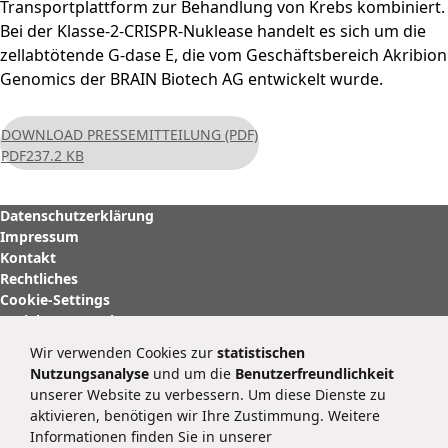
Transportplattform zur Behandlung von Krebs kombiniert.
Bei der Klasse-2-CRISPR-Nuklease handelt es sich um die
zellabtötende G-dase E, die vom Geschäftsbereich Akribion
Genomics der BRAIN Biotech AG entwickelt wurde.
DOWNLOAD PRESSEMITTEILUNG (PDF)
PDF
237.2 KB
Datenschutzerklärung
Impressum
Kontakt
Rechtliches
Cookie-Settings
Soziale Netzwerke
Wir verwenden Cookies zur
statistischen
BRAIN Biotech AG
Nutzungsanalyse
und um die
Benutzerfreundlichkeit
Darmstädter Straße 34 – 36
unserer Website zu verbessern. Um diese Dienste zu
64673 Zwingenberg
aktivieren, benötigen wir Ihre Zustimmung. Weitere
Deutschland
Informationen finden Sie in unserer