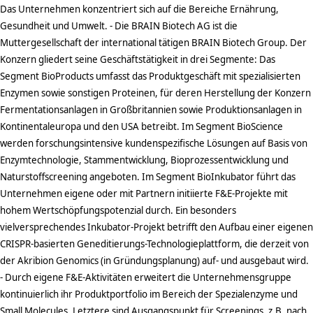
Das Unternehmen konzentriert sich auf die Bereiche Ernährung,
Gesundheit und Umwelt. - Die BRAIN Biotech AG ist die
Muttergesellschaft der international tätigen BRAIN Biotech Group. Der
Konzern gliedert seine Geschäftstätigkeit in drei Segmente: Das
Segment BioProducts umfasst das Produktgeschäft mit spezialisierten
Enzymen sowie sonstigen Proteinen, für deren Herstellung der Konzern
Fermentationsanlagen in Großbritannien sowie Produktionsanlagen in
Kontinentaleuropa und den USA betreibt. Im Segment BioScience
werden forschungsintensive kundenspezifische Lösungen auf Basis von
Enzymtechnologie, Stammentwicklung, Bioprozessentwicklung und
Naturstoffscreening angeboten. Im Segment BioInkubator führt das
Unternehmen eigene oder mit Partnern initiierte F&E-Projekte mit
hohem Wertschöpfungspotenzial durch. Ein besonders
vielversprechendes Inkubator-Projekt betrifft den Aufbau einer eigenen
CRISPR-basierten Geneditierungs-Technologieplattform, die derzeit von
der Akribion Genomics (in Gründungsplanung) auf- und ausgebaut wird.
- Durch eigene F&E-Aktivitäten erweitert die Unternehmensgruppe
kontinuierlich ihr Produktportfolio im Bereich der Spezialenzyme und
Small Molecules. Letztere sind Ausgangspunkt für Screenings, z.B. nach