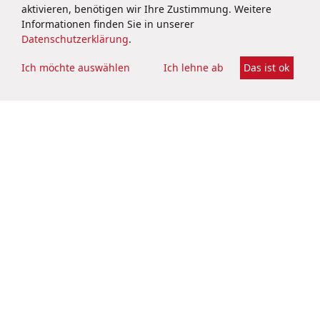
aktivieren, benötigen wir Ihre Zustimmung. Weitere
PUBLIC RELATIONS
Informationen finden Sie in unserer
Datenschutzerklärung
.
Dr. Stephanie Konle
PR & Corporate Communications
Ich möchte auswählen
Ich lehne ab
Das ist ok
pr@brainbio.com
+49 6251 9331 70
Datenschutzerklärung
Impressum
Kontakt
Rechtliches
Cookie-Settings
Soziale Netzwerke
BRAIN Biotech AG
Darmstädter Straße 34 – 36
64673 Zwingenberg
Deutschland