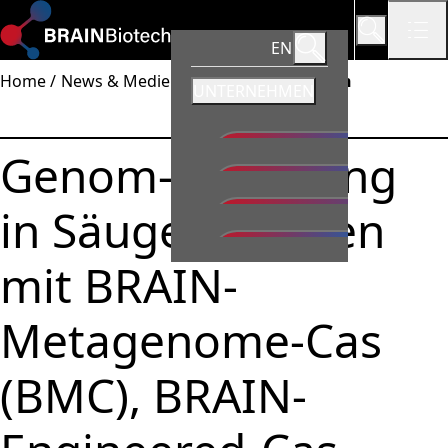
EN
Home
News & Medien
Pressemitteilungen
SUBMENÜ ÖFFNEN:
UNTERNEHMEN
SUBMENÜ ÖFFNEN:
INVESTOREN
Zurück zu:
Creating a
Genom-Editierung
SUBMENÜ ÖFFNEN:
NACHHALTIGKEIT
#BiobasedFuture
Zurück zu:
Creating a
SUBMENÜ ÖFFNEN:
NEWS & MEDIEN
#BiobasedFuture
in Säugetierzellen
Zurück zu:
Creating a
UNTERNEHMEN
SUBMENÜ ÖFFNEN:
KARRIERE
#BiobasedFuture
Ziele & Werte
Zurück zu:
Creating a
INVESTOREN
MENÜ SCHLIESSEN
mit BRAIN-
#BiobasedFuture
Management
Zurück zu:
Creating a
BRAIN Biotech AG auf
NACHHALTIGKEIT
#BiobasedFuture
Submenü öffnen:
einen Blick
Produkte & Services
Unser Ansatz
NEWS & MEDIEN
Submenü öffnen:
Metagenome-Cas
Warum investieren?
Standorte
ESG-Strategie auf einen Blick
PRESSEMITTEILUNGEN
KARRIERE
Submenü öffnen:
Zurück zu:
Investoren
Zurück zu:
Unternehmens-
Corporate Governance
Umwelt
Märkte
Präsentationen &
(BMC), BRAIN-
Arbeiten in der BRAIN
Submenü öffnen:
Submenü öffnen:
und
Zurück zu:
Unternehmens-
Videos
Soziale Verantwortung
Finanzpublikationen &
Biotech Gruppe
Pipeline
BRAIN BIOTECH AG
Konzernstruktur
und
Zurück zu:
Investoren
Submenü öffnen:
Finanzkalender
Zurück zu:
Unternehmens-
Pressekontakt
Unternehmensführung
AUF EINEN BLICK
Für Standorte
Unternehmensgeschichte
Konzernstruktur
Menü schließen