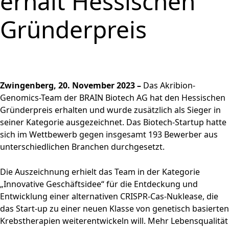
erhält Hessischen
und
PRODUKTE & SERVICES
Aktie
bewerben
Nachhaltigkeitsberichterstatt
Strategie
BRAINBiocatalysts
CORPORATE
Konzernstruktur
Zurück zu:
Investoren
Enzyme,
Offene Stellen in der
Download
Hauptversammlung
Gründerpreis
STANDORTE
Finanzkennzahlen
Kontakt
GOVERNANCE
Submenü öffnen:
Mikroorganismen &
Unternehmensgruppe
Menü schließen
Nachhaltigkeitsbericht & ESG-
Produktion,
Segmente
FAQ
MÄRKTE
Leitung & Kontrolle
FINANZPUBLIKATIONEN &
Menü schließen
Inhaltsstoffe
Factsheet
Menü schließen
Veredelung & Vertrieb
Zurück zu:
Investoren
Informationsanforderung
FINANZKALENDER
Life Science & Pharma
Vorstand
Menü schließen
Forschung und
Menü schließen
Forschung und
Finanz- und
Lebensmittel &
Aufsichtsrat
Entwicklung
HAUPTVERSAMMLUNG
Entwicklung
Unternehmensmitteilungen
Getränke
Erklärung zur
Menü schließen
Fermentationen
Hauptversammlung
Zwingenberg, 20. November 2023 –
Das Akribion-
Finanzberichte
Umwelt
Unternehmensführung
Menü schließen
2026
Genomics-Team der BRAIN Biotech AG hat den Hessischen
Menü schließen
Präsentationen & Videos
Entsprechenserklärung
Gründerpreis erhalten und wurde zusätzlich als Sieger in
Archiv
2025
Menü schließen
Finanzkalender
seiner Kategorie ausgezeichnet. Das Biotech-Startup hatte
sich im Wettbewerb gegen insgesamt 193 Bewerber aus
Vergütung
Investoren-Events
unterschiedlichen Branchen durchgesetzt.
Unternehmenssatzung
Kapitalmarkttag
und Geschäftsordnung
Glossar
Die Auszeichnung erhielt das Team in der Kategorie
des Aufsichtsrats
Menü schließen
Menü schließen
„Innovative Geschäftsidee“ für die Entdeckung und
Entwicklung einer alternativen CRISPR-Cas-Nuklease, die
das Start-up zu einer neuen Klasse von genetisch basierten
Krebstherapien weiterentwickeln will. Mehr Lebensqualität