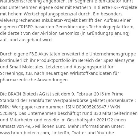
Naturstoffscreening angeboten. Im Segment BioInkubator führt
das Unternehmen eigene oder mit Partnern initiierte F&E-Projekte
mit hohem Wertschöpfungspotenzial durch. Ein besonders
vielversprechendes Inkubator-Projekt betrifft den Aufbau einer
eigenen CRISPR-basierten Geneditierungs-Technologieplattform,
die derzeit von der Akribion Genomics (in Gründungsplanung)
auf- und ausgebaut wird.
Durch eigene F&E-Aktivitäten erweitert die Unternehmensgruppe
kontinuierlich ihr Produktportfolio im Bereich der Spezialenzyme
und Small Molecules. Letztere sind Ausgangspunkt für
Screenings, z.B. nach neuartigen Wirkstoffkandidaten für
pharmazeutische Anwendungen.
Die BRAIN Biotech AG ist seit dem 9. Februar 2016 im Prime
Standard der Frankfurter Wertpapierbörse gelistet (Börsenkürzel:
BNN; Wertpapierkennnummer: ISIN DE0005203947 / WKN
520394). Das Unternehmen beschäftigt rund 330 Mitarbeiterinnen
und Mitarbeiter und erzielte im Geschäftsjahr 2021/22 einen
Umsatz von 49,5 Millionen Euro. Mehr Informationen unter:
www.brain-biotech.com, LinkedIn, Twitter und Youtube.