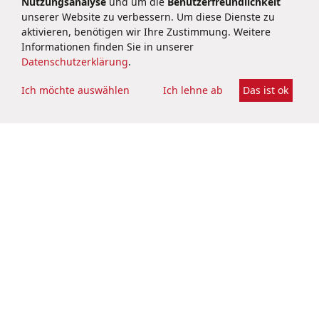
Nutzungsanalyse
und um die
Benutzerfreundlichkeit
unserer Website zu verbessern. Um diese Dienste zu
aktivieren, benötigen wir Ihre Zustimmung. Weitere
PUBLIC RELATIONS
Informationen finden Sie in unserer
Datenschutzerklärung
.
Dr. Stephanie Konle
PR & Corporate Communications
Ich möchte auswählen
Ich lehne ab
Das ist ok
pr@brainbio.com
+49 6251 9331 70
Datenschutzerklärung
Impressum
Kontakt
Rechtliches
Cookie-Settings
Soziale Netzwerke
BRAIN Biotech AG
Darmstädter Straße 34 – 36
64673 Zwingenberg