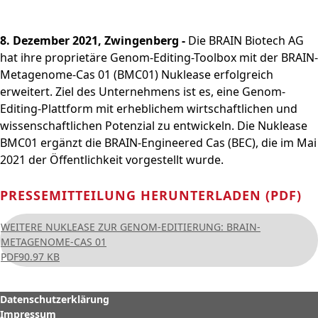
und
PRODUKTE & SERVICES
Aktie
bewerben
Nachhaltigkeitsberichterstatt
Strategie
BRAINBiocatalysts
CORPORATE
Konzernstruktur
Zurück zu:
Investoren
Enzyme,
Offene Stellen in der
Download
Hauptversammlung
STANDORTE
Finanzkennzahlen
Kontakt
GOVERNANCE
Submenü öffnen:
8. Dezember 2021, Zwingenberg -
Die BRAIN Biotech AG
Mikroorganismen &
Unternehmensgruppe
Menü schließen
Nachhaltigkeitsbericht & ESG-
Produktion,
Segmente
FAQ
MÄRKTE
Leitung & Kontrolle
FINANZPUBLIKATIONEN &
Menü schließen
hat ihre proprietäre Genom-Editing-Toolbox mit der BRAIN-
Inhaltsstoffe
Factsheet
Menü schließen
Veredelung & Vertrieb
Zurück zu:
Investoren
Informationsanforderung
FINANZKALENDER
Life Science & Pharma
Vorstand
Menü schließen
Metagenome-Cas 01 (BMC01) Nuklease erfolgreich
Forschung und
Menü schließen
Forschung und
Finanz- und
Lebensmittel &
Aufsichtsrat
erweitert. Ziel des Unternehmens ist es, eine Genom-
Entwicklung
HAUPTVERSAMMLUNG
Entwicklung
Unternehmensmitteilungen
Getränke
Editing-Plattform mit erheblichem wirtschaftlichen und
Erklärung zur
Menü schließen
Fermentationen
Hauptversammlung
wissenschaftlichen Potenzial zu entwickeln. Die Nuklease
Finanzberichte
Umwelt
Unternehmensführung
Menü schließen
2026
Menü schließen
BMC01 ergänzt die BRAIN-Engineered Cas (BEC), die im Mai
Präsentationen & Videos
Entsprechenserklärung
Archiv
2021 der Öffentlichkeit vorgestellt wurde.
2025
Menü schließen
Finanzkalender
Vergütung
Investoren-Events
PRESSEMITTEILUNG HERUNTERLADEN (PDF)
Unternehmenssatzung
Kapitalmarkttag
und Geschäftsordnung
WEITERE NUKLEASE ZUR GENOM-EDITIERUNG: BRAIN-
Glossar
des Aufsichtsrats
METAGENOME-CAS 01
Menü schließen
Menü schließen
PDF
90.97 KB
Datenschutzerklärung
Impressum