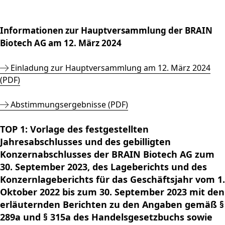
und
PRODUKTE & SERVICES
Aktie
bewerben
Nachhaltigkeitsberichterstatt
Strategie
BRAINBiocatalysts
CORPORATE
Konzernstruktur
Zurück zu:
Investoren
Enzyme,
Offene Stellen in der
Download
HAUPTVERSAMMLUNG
STANDORTE
Finanzkennzahlen
Kontakt
GOVERNANCE
SUBMENÜ ÖFFNEN:
Mikroorganismen &
Unternehmensgruppe
Menü schließen
Informationen zur Hauptversammlung der BRAIN
Nachhaltigkeitsbericht & ESG-
Produktion,
Segmente
FAQ
MÄRKTE
Leitung & Kontrolle
FINANZPUBLIKATIONEN &
Menü schließen
Inhaltsstoffe
Factsheet
Biotech AG am 12. März 2024
Menü schließen
Veredelung & Vertrieb
Zurück zu:
Investoren
Informationsanforderung
FINANZKALENDER
Life Science & Pharma
Vorstand
Menü schließen
Forschung und
Menü schließen
Forschung und
Finanz- und
Lebensmittel &
Aufsichtsrat
Entwicklung
Einladung zur Hauptversammlung am 12. März 2024
HAUPTVERSAMMLUNG
Entwicklung
Unternehmensmitteilungen
Getränke
Erklärung zur
(PDF)
Menü schließen
Fermentationen
Hauptversammlung
Finanzberichte
Umwelt
Unternehmensführung
Menü schließen
2026
Menü schließen
Abstimmungsergebnisse (PDF)
Präsentationen & Videos
Entsprechenserklärung
ARCHIV
2025
Menü schließen
Finanzkalender
TOP 1: Vorlage des festgestellten
Vergütung
Investoren-Events
Jahresabschlusses und des gebilligten
Unternehmenssatzung
Kapitalmarkttag
Konzernabschlusses der BRAIN Biotech AG zum
und Geschäftsordnung
Glossar
30. September 2023, des Lageberichts und des
des Aufsichtsrats
Menü schließen
Konzernlageberichts für das Geschäftsjahr vom 1.
Menü schließen
Oktober 2022 bis zum 30. September 2023 mit den
erläuternden Berichten zu den Angaben gemäß §
289a und § 315a des Handelsgesetzbuchs sowie