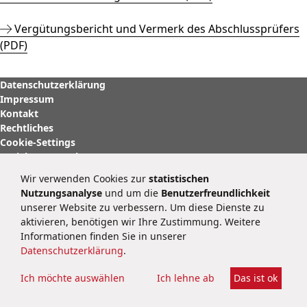
Vergütungsbericht und Vermerk des Abschlussprüfers
(PDF)
Datenschutzerklärung
Impressum
Kontakt
Rechtliches
Cookie-Settings
Soziale Netzwerke
Wir verwenden Cookies zur
statistischen
BRAIN Biotech AG
Nutzungsanalyse
und um die
Benutzerfreundlichkeit
Darmstädter Straße 34 – 36
unserer Website zu verbessern. Um diese Dienste zu
64673 Zwingenberg
aktivieren, benötigen wir Ihre Zustimmung. Weitere
Deutschland
Informationen finden Sie in unserer
public@brain-biotech.com
Datenschutzerklärung
.
Tel.:
+49 62 51 9331-0
Fax:
+49 62 51 9331-11
Ich möchte auswählen
Ich lehne ab
Das ist ok
www.brain-biotech-group.com
Copyright © 2026 BRAIN Biotech AG